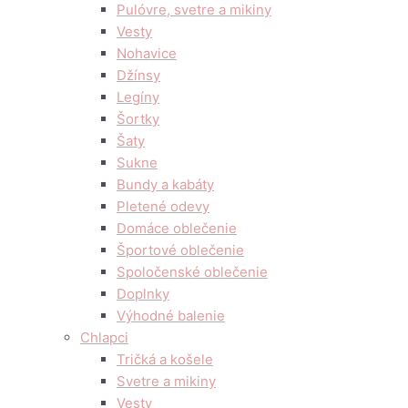
Pulóvre, svetre a mikiny
Vesty
Nohavice
Džínsy
Legíny
Šortky
Šaty
Sukne
Bundy a kabáty
Pletené odevy
Domáce oblečenie
Športové oblečenie
Spoločenské oblečenie
Doplnky
Výhodné balenie
Chlapci
Tričká a košele
Svetre a mikiny
Vesty