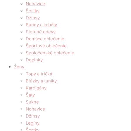
Nohavice
Šortky
Džínsy
Bundy a kabáty
Pletené odevy
Domáce oblečenie
Športové oblečenie
Spoločenské oblečenie
Doplnky
Ženy
Topy a tričká
Blúzky a tuniky
Kardigány
Šaty
Sukne
Nohavice
Džínsy
Legíny
Šortky