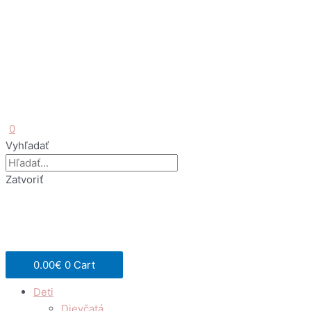
0
Vyhľadať
Zatvoriť
0.00
€
0
Cart
Deti
Dievčatá