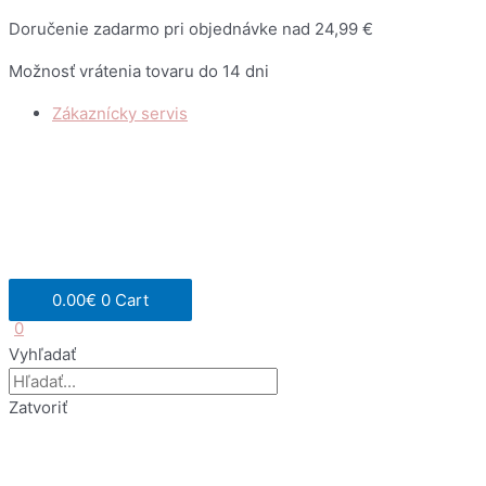
Preskočiť
Doručenie zadarmo pri objednávke nad 24,99 €
na
Možnosť vrátenia tovaru do 14 dni
obsah
Zákaznícky servis
0.00
€
0
Cart
0
Vyhľadať
Zatvoriť