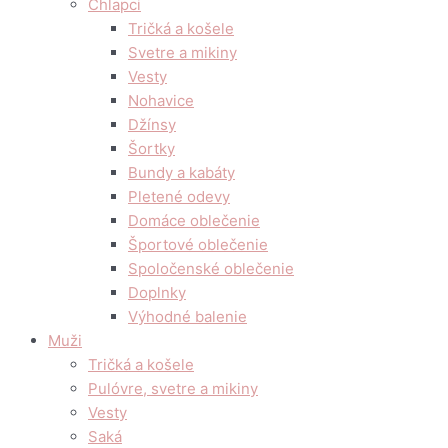
Chlapci
Tričká a košele
Svetre a mikiny
Vesty
Nohavice
Džínsy
Šortky
Bundy a kabáty
Pletené odevy
Domáce oblečenie
Športové oblečenie
Spoločenské oblečenie
Doplnky
Výhodné balenie
Muži
Tričká a košele
Pulóvre, svetre a mikiny
Vesty
Saká