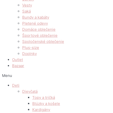
Vesty
Saká
Bundy a kabáty
Pletené odevy
Domáce oblečenie
Športové oblečenie
Spoločenské oblečenie
Plus-size
Doplnky
Outlet
Bazaar
Menu
Deti
Dievčatá
Topy a tričká
Blúzky a košele
Kardigány