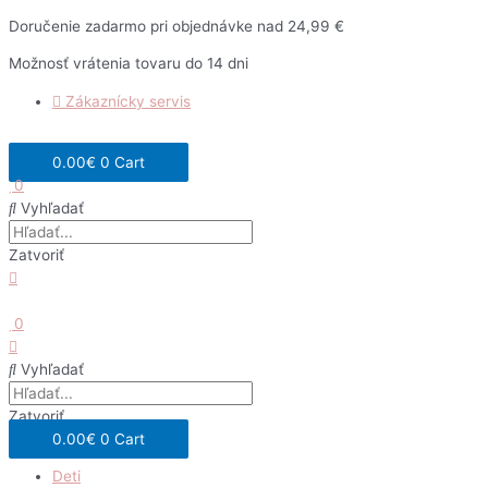
Preskočiť
Doručenie zadarmo pri objednávke nad 24,99 €
na
Možnosť vrátenia tovaru do 14 dni
obsah
Zákaznícky servis
0.00
€
0
Cart
0
Vyhľadať
Zatvoriť
0
Vyhľadať
Zatvoriť
0.00
€
0
Cart
Deti