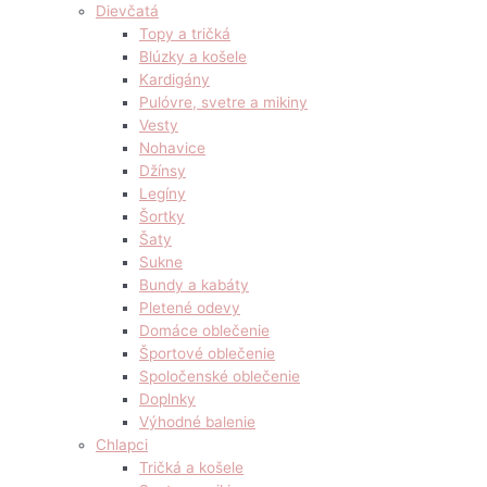
Dievčatá
Topy a tričká
Blúzky a košele
Kardigány
Pulóvre, svetre a mikiny
Vesty
Nohavice
Džínsy
Legíny
Šortky
Šaty
Sukne
Bundy a kabáty
Pletené odevy
Domáce oblečenie
Športové oblečenie
Spoločenské oblečenie
Doplnky
Výhodné balenie
Chlapci
Tričká a košele