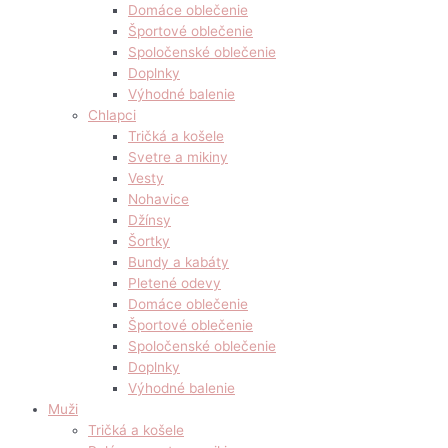
Domáce oblečenie
Športové oblečenie
Spoločenské oblečenie
Doplnky
Výhodné balenie
Chlapci
Tričká a košele
Svetre a mikiny
Vesty
Nohavice
Džínsy
Šortky
Bundy a kabáty
Pletené odevy
Domáce oblečenie
Športové oblečenie
Spoločenské oblečenie
Doplnky
Výhodné balenie
Muži
Tričká a košele