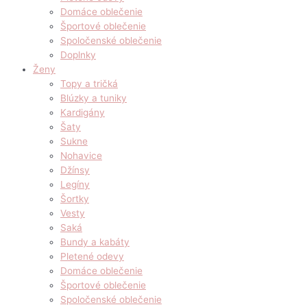
Domáce oblečenie
Športové oblečenie
Spoločenské oblečenie
Doplnky
Ženy
Topy a tričká
Blúzky a tuniky
Kardigány
Šaty
Sukne
Nohavice
Džínsy
Legíny
Šortky
Vesty
Saká
Bundy a kabáty
Pletené odevy
Domáce oblečenie
Športové oblečenie
Spoločenské oblečenie