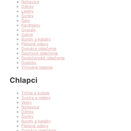
Nohavice
Džínsy
Legíny
Šortky
Šaty
Kardigány
Overaly
Sukne
Bundy a kabáty
Pletené odevy
Domáce oblečenie
Športové oblečenie
Spoločenské oblečenie
Doplnky
Výhodné balenie
Chlapci
Tričká a košele
Svetre a mikiny
Vesty
Nohavice
Džínsy
Šortky
Bundy a kabáty
Pletené odevy
Domáce oblečenie