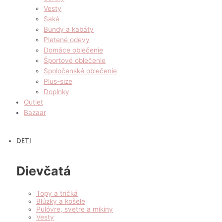
Vesty
Saká
Bundy a kabáty
Pletené odevy
Domáce oblečenie
Športové oblečenie
Spoločenské oblečenie
Plus-size
Doplnky
Outlet
Bazaar
DETI
Dievčatá
Topy a tričká
Blúzky a košele
Pulóvre, svetre a mikiny
Vesty