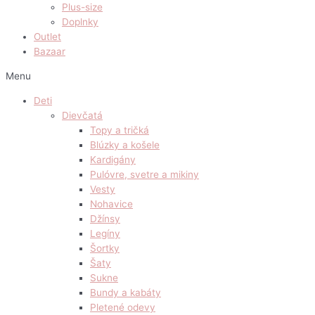
Plus-size
Doplnky
Outlet
Bazaar
Menu
Deti
Dievčatá
Topy a tričká
Blúzky a košele
Kardigány
Pulóvre, svetre a mikiny
Vesty
Nohavice
Džínsy
Legíny
Šortky
Šaty
Sukne
Bundy a kabáty
Pletené odevy