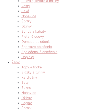
Pulóvre, svetre a mikiny
Vesty
Saká
Nohavice
Šortky
Džínsy
Bundy a kabáty
Pletené odevy
Domáce oblečenie
Športové oblečenie
Spoločenské oblečenie
Doplnky
Ženy
Topy a tričká
Blúzky a tuniky
Kardigány
Šaty
Sukne
Nohavice
Džínsy
Legíny
Šortky