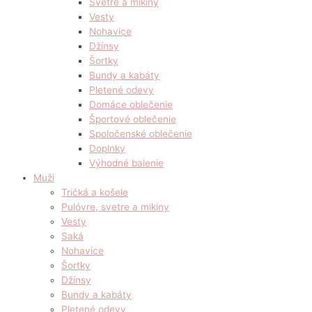
Svetre a mikiny
Vesty
Nohavice
Džínsy
Šortky
Bundy a kabáty
Pletené odevy
Domáce oblečenie
Športové oblečenie
Spoločenské oblečenie
Doplnky
Výhodné balenie
Muži
Tričká a košele
Pulóvre, svetre a mikiny
Vesty
Saká
Nohavice
Šortky
Džínsy
Bundy a kabáty
Pletené odevy