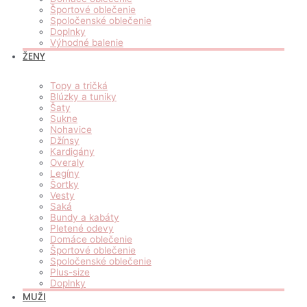
Športové oblečenie
Spoločenské oblečenie
Doplnky
Výhodné balenie
ŽENY
Topy a tričká
Blúzky a tuniky
Šaty
Sukne
Nohavice
Džínsy
Kardigány
Overaly
Legíny
Šortky
Vesty
Saká
Bundy a kabáty
Pletené odevy
Domáce oblečenie
Športové oblečenie
Spoločenské oblečenie
Plus-size
Doplnky
MUŽI