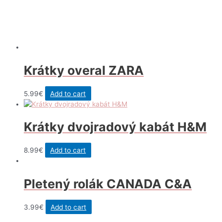
Krátky overal ZARA
5.99
€
Add to cart
Krátky dvojradový kabát H&M
8.99
€
Add to cart
Pletený rolák CANADA C&A
3.99
€
Add to cart