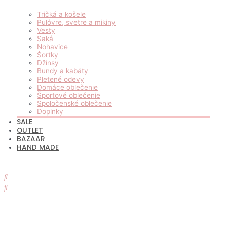
Tričká a košele
Pulóvre, svetre a mikiny
Vesty
Saká
Nohavice
Šortky
Džínsy
Bundy a kabáty
Pletené odevy
Domáce oblečenie
Športové oblečenie
Spoločenské oblečenie
Doplnky
SALE
OUTLET
BAZAAR
HAND MADE