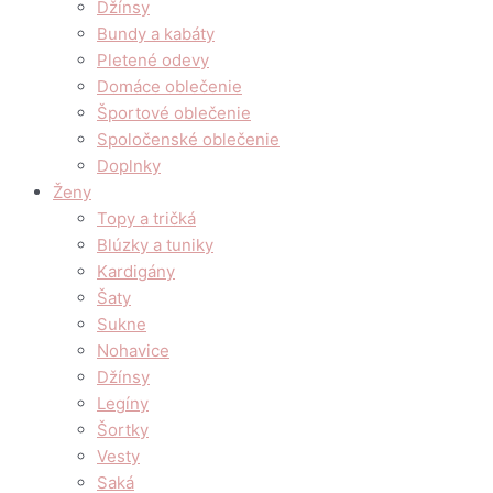
Džínsy
Bundy a kabáty
Pletené odevy
Domáce oblečenie
Športové oblečenie
Spoločenské oblečenie
Doplnky
Ženy
Topy a tričká
Blúzky a tuniky
Kardigány
Šaty
Sukne
Nohavice
Džínsy
Legíny
Šortky
Vesty
Saká