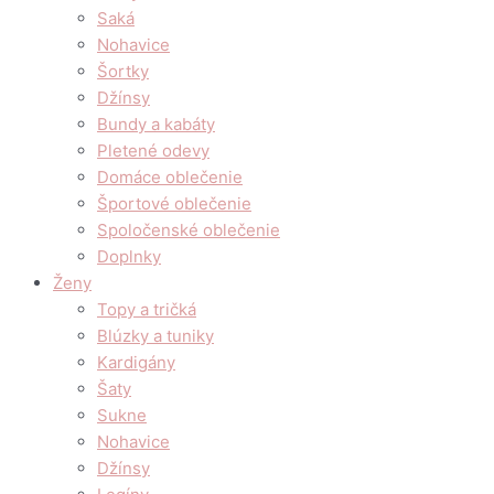
Saká
Nohavice
Šortky
Džínsy
Bundy a kabáty
Pletené odevy
Domáce oblečenie
Športové oblečenie
Spoločenské oblečenie
Doplnky
Ženy
Topy a tričká
Blúzky a tuniky
Kardigány
Šaty
Sukne
Nohavice
Džínsy