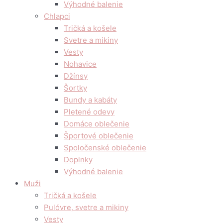
Výhodné balenie
Chlapci
Tričká a košele
Svetre a mikiny
Vesty
Nohavice
Džínsy
Šortky
Bundy a kabáty
Pletené odevy
Domáce oblečenie
Športové oblečenie
Spoločenské oblečenie
Doplnky
Výhodné balenie
Muži
Tričká a košele
Pulóvre, svetre a mikiny
Vesty