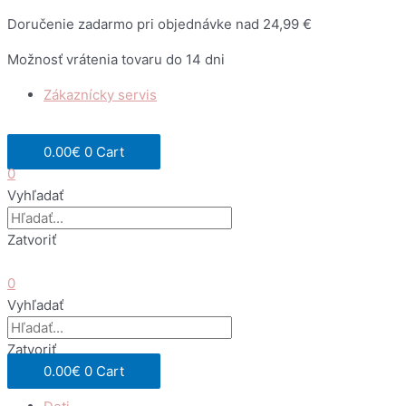
Preskočiť
Doručenie zadarmo pri objednávke nad 24,99 €
na
Možnosť vrátenia tovaru do 14 dni
obsah
Zákaznícky servis
0.00
€
0
Cart
0
Vyhľadať
Zatvoriť
0
Vyhľadať
Zatvoriť
0.00
€
0
Cart