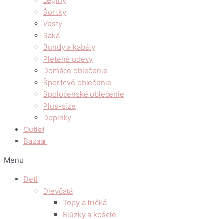
Legíny
Šortky
Vesty
Saká
Bundy a kabáty
Pletené odevy
Domáce oblečenie
Športové oblečenie
Spoločenské oblečenie
Plus-size
Doplnky
Outlet
Bazaar
Menu
Deti
Dievčatá
Topy a tričká
Blúzky a košele