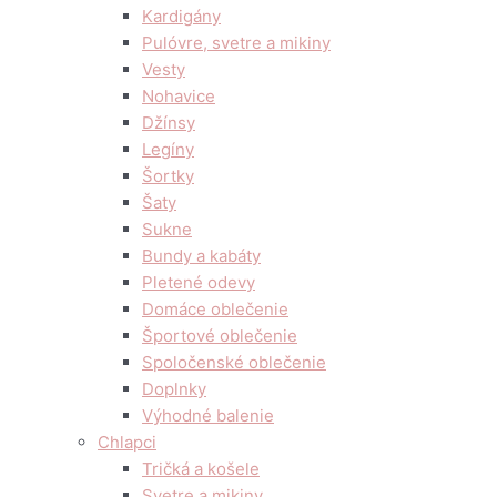
Kardigány
Pulóvre, svetre a mikiny
Vesty
Nohavice
Džínsy
Legíny
Šortky
Šaty
Sukne
Bundy a kabáty
Pletené odevy
Domáce oblečenie
Športové oblečenie
Spoločenské oblečenie
Doplnky
Výhodné balenie
Chlapci
Tričká a košele
Svetre a mikiny