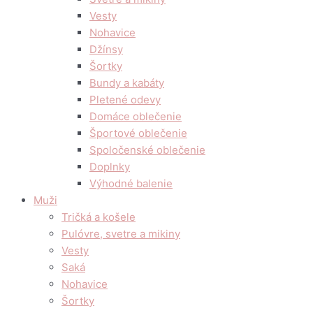
Vesty
Nohavice
Džínsy
Šortky
Bundy a kabáty
Pletené odevy
Domáce oblečenie
Športové oblečenie
Spoločenské oblečenie
Doplnky
Výhodné balenie
Muži
Tričká a košele
Pulóvre, svetre a mikiny
Vesty
Saká
Nohavice
Šortky