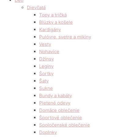
Deti
Dievčatá
Topy a tričká
Blúzky a košele
Kardigány
Pulóvre, svetre a mikiny
Vesty
Nohavice
Džínsy
Legíny
Šortky
Šaty
Sukne
Bundy a kabáty
Pletené odevy
Domáce oblečenie
Športové oblečenie
Spoločenské oblečenie
Doplnky