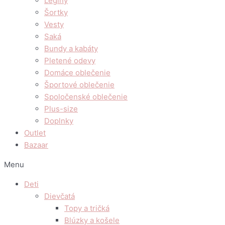
Legíny
Šortky
Vesty
Saká
Bundy a kabáty
Pletené odevy
Domáce oblečenie
Športové oblečenie
Spoločenské oblečenie
Plus-size
Doplnky
Outlet
Bazaar
Menu
Deti
Dievčatá
Topy a tričká
Blúzky a košele