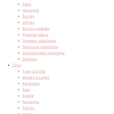
Saká
Nohavice
Šortky
Džínsy
Bundy a kabáty
Pletené odevy
Domáce oblečenie
Športové oblečenie
Spoločenské oblečenie
Doplnky
Ženy
Topy a tričká
Blúzky a tuniky
Kardigány
Šaty
Sukne
Nohavice
Džínsy