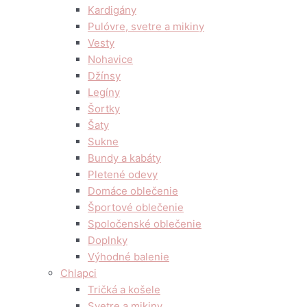
Kardigány
Pulóvre, svetre a mikiny
Vesty
Nohavice
Džínsy
Legíny
Šortky
Šaty
Sukne
Bundy a kabáty
Pletené odevy
Domáce oblečenie
Športové oblečenie
Spoločenské oblečenie
Doplnky
Výhodné balenie
Chlapci
Tričká a košele
Svetre a mikiny