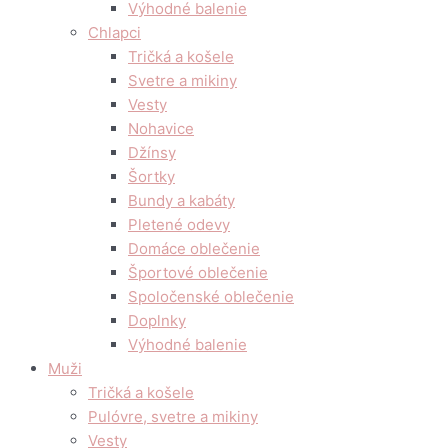
Výhodné balenie
Chlapci
Tričká a košele
Svetre a mikiny
Vesty
Nohavice
Džínsy
Šortky
Bundy a kabáty
Pletené odevy
Domáce oblečenie
Športové oblečenie
Spoločenské oblečenie
Doplnky
Výhodné balenie
Muži
Tričká a košele
Pulóvre, svetre a mikiny
Vesty