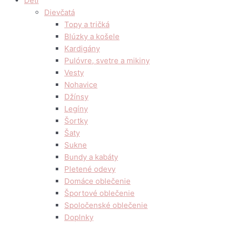
Deti
Dievčatá
Topy a tričká
Blúzky a košele
Kardigány
Pulóvre, svetre a mikiny
Vesty
Nohavice
Džínsy
Legíny
Šortky
Šaty
Sukne
Bundy a kabáty
Pletené odevy
Domáce oblečenie
Športové oblečenie
Spoločenské oblečenie
Doplnky