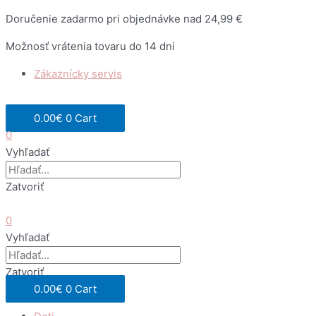
Preskočiť
Doručenie zadarmo pri objednávke nad 24,99 €
na
Možnosť vrátenia tovaru do 14 dni
obsah
Zákaznícky servis
0.00
€
0
Cart
0
Vyhľadať
Zatvoriť
0
Vyhľadať
Zatvoriť
0.00
€
0
Cart