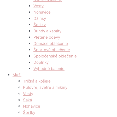
Vesty
Nohavice
Džínsy
Šortky
Bundy a kabáty
Pletené odevy
Domáce oblečenie
Športové oblečenie
Spoločenské oblečenie
Doplnky
Výhodné balenie
Muži
Tričká a košele
Pulóvre, svetre a mikiny
Vesty
Saká
Nohavice
Šortky