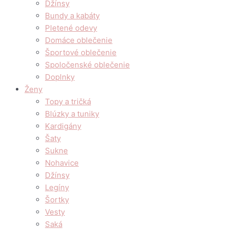
Džínsy
Bundy a kabáty
Pletené odevy
Domáce oblečenie
Športové oblečenie
Spoločenské oblečenie
Doplnky
Ženy
Topy a tričká
Blúzky a tuniky
Kardigány
Šaty
Sukne
Nohavice
Džínsy
Legíny
Šortky
Vesty
Saká