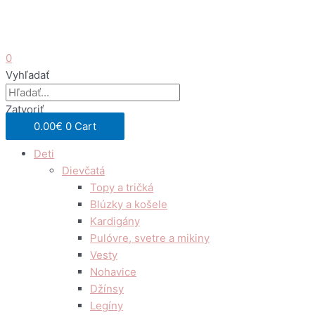
0
Vyhľadať
Zatvoriť
0.00
€
0
Cart
Deti
Dievčatá
Topy a tričká
Blúzky a košele
Kardigány
Pulóvre, svetre a mikiny
Vesty
Nohavice
Džínsy
Legíny