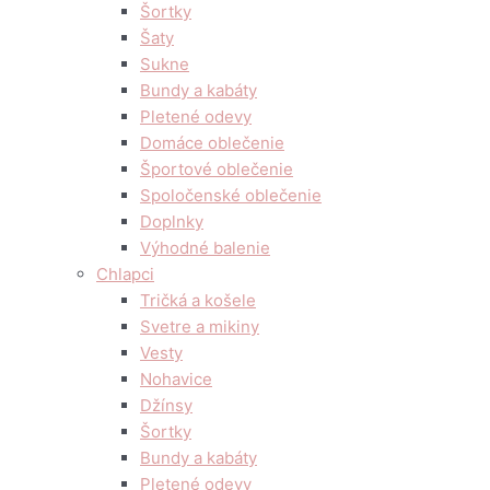
Šortky
Šaty
Sukne
Bundy a kabáty
Pletené odevy
Domáce oblečenie
Športové oblečenie
Spoločenské oblečenie
Doplnky
Výhodné balenie
Chlapci
Tričká a košele
Svetre a mikiny
Vesty
Nohavice
Džínsy
Šortky
Bundy a kabáty
Pletené odevy