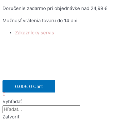
Preskočiť
Doručenie zadarmo pri objednávke nad 24,99 €
na
Možnosť vrátenia tovaru do 14 dni
obsah
Zákaznícky servis
0.00
€
0
Cart
0
Vyhľadať
Zatvoriť