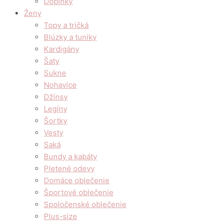
Doplnky
Ženy
Topy a tričká
Blúzky a tuniky
Kardigány
Šaty
Sukne
Nohavice
Džínsy
Legíny
Šortky
Vesty
Saká
Bundy a kabáty
Pletené odevy
Domáce oblečenie
Športové oblečenie
Spoločenské oblečenie
Plus-size