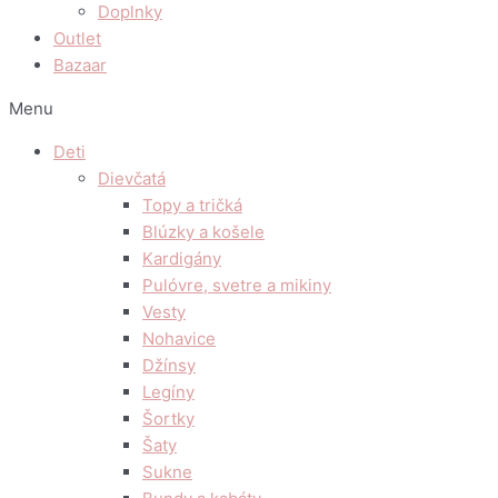
Doplnky
Outlet
Bazaar
Menu
Deti
Dievčatá
Topy a tričká
Blúzky a košele
Kardigány
Pulóvre, svetre a mikiny
Vesty
Nohavice
Džínsy
Legíny
Šortky
Šaty
Sukne