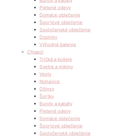
Bundy a kabáty
Pletené odevy
Domáce oblečenie
Športové oblečenie
Spoločenské oblečenie
Doplnky
Výhodné balenie
Chlapci
Tričká a košele
Svetre a mikiny
Vesty
Nohavice
Džínsy
Šortky
Bundy a kabáty
Pletené odevy
Domáce oblečenie
Športové oblečenie
Spoločenské oblečenie