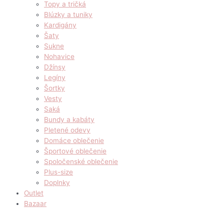
Topy a tričká
Blúzky a tuniky
Kardigány
Šaty
Sukne
Nohavice
Džínsy
Legíny
Šortky
Vesty
Saká
Bundy a kabáty
Pletené odevy
Domáce oblečenie
Športové oblečenie
Spoločenské oblečenie
Plus-size
Doplnky
Outlet
Bazaar