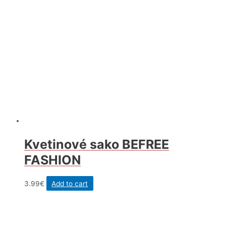
Kvetinové sako BEFREE
FASHION
3.99
€
Add to cart