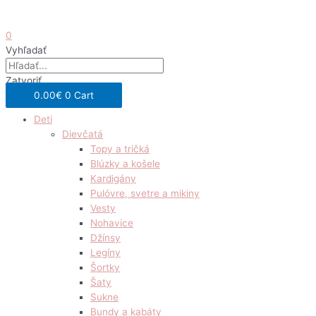
0
Vyhľadať
Zatvoriť
0.00
€
0
Cart
Deti
Dievčatá
Topy a tričká
Blúzky a košele
Kardigány
Pulóvre, svetre a mikiny
Vesty
Nohavice
Džínsy
Legíny
Šortky
Šaty
Sukne
Bundy a kabáty