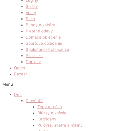
Legíny
Šortky
Vesty
Saká
Bundy a kabáty
Pletené odevy
Domáce oblečenie
Športové oblečenie
Spoločenské oblečenie
Plus-size
Doplnky
Outlet
Bazaar
Menu
Deti
Dievčatá
Topy a tričká
Blúzky a košele
Kardigány
Pulóvre, svetre a mikiny