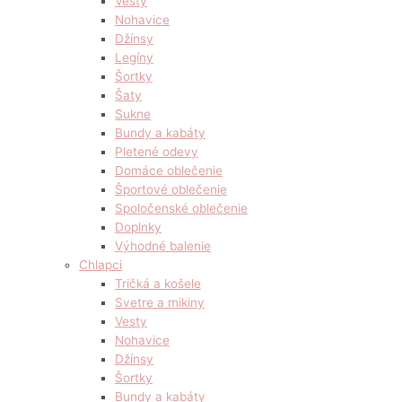
Vesty
Nohavice
Džínsy
Legíny
Šortky
Šaty
Sukne
Bundy a kabáty
Pletené odevy
Domáce oblečenie
Športové oblečenie
Spoločenské oblečenie
Doplnky
Výhodné balenie
Chlapci
Tričká a košele
Svetre a mikiny
Vesty
Nohavice
Džínsy
Šortky
Bundy a kabáty