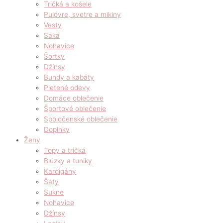
Tričká a košele
Pulóvre, svetre a mikiny
Vesty
Saká
Nohavice
Šortky
Džínsy
Bundy a kabáty
Pletené odevy
Domáce oblečenie
Športové oblečenie
Spoločenské oblečenie
Doplnky
Ženy
Topy a tričká
Blúzky a tuniky
Kardigány
Šaty
Sukne
Nohavice
Džínsy