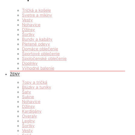
Tričká a košele
Svetre a mikiny
Vesty
Nohavice
Džínsy
Šortky
Bundy a kabáty
Pletené odevy
Domáce oblečenie
Športové oblečenie
Spoločenské oblečenie
Doplnky
Výhodné balenie
ŽENY
Topy a tričká
Blúzky a tuniky
Šaty
Sukne
Nohavice
Džínsy
Kardigány
Overaly
Legíny
Šortky
Vesty