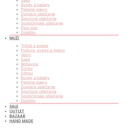
Saká
Bundy a kabáty
Pletené odevy
Domáce oblečenie
Športové oblečenie
Spoločenské oblečenie
Plus-size
Doplnky
MUŽI
Tričká a košele
Pulóvre, svetre a mikiny
Vesty
Saká
Nohavice
Šortky
Džínsy
Bundy a kabáty
Pletené odevy
Domáce oblečenie
Športové oblečenie
Spoločenské oblečenie
Doplnky
SALE
OUTLET
BAZAAR
HAND MADE