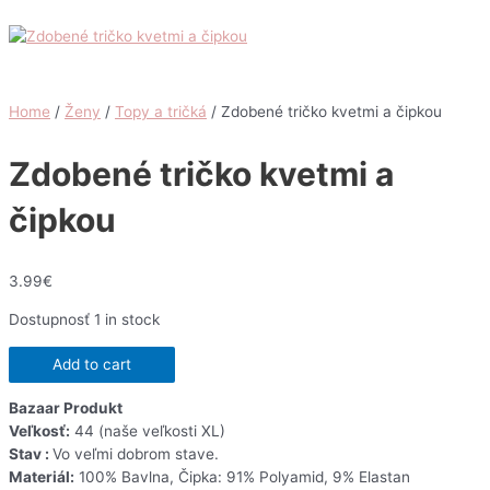
Home
/
Ženy
/
Topy a tričká
/ Zdobené tričko kvetmi a čipkou
Zdobené tričko kvetmi a
čipkou
3.99
€
Dostupnosť
1 in stock
Zdobené
Add to cart
tričko
kvetmi
Bazaar Produkt
a
Veľkosť:
44 (naše veľkosti XL)
čipkou
Stav :
Vo veľmi dobrom stave.
quantity
Materiál:
100% Bavlna, Čipka: 91% Polyamid, 9% Elastan