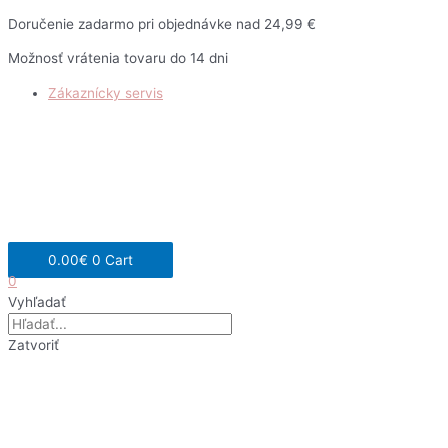
Preskočiť
Doručenie zadarmo pri objednávke nad 24,99 €
na
Možnosť vrátenia tovaru do 14 dni
obsah
Zákaznícky servis
0.00
€
0
Cart
0
Vyhľadať
Zatvoriť