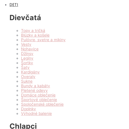
DETI
Dievčatá
Topy a tričká
Blúzky a košele
Pulóvre, svetre a mikiny
Vesty
Nohavice
Džínsy
Legíny
Šortky
Šaty
Kardigány
Overaly
Sukne
Bundy a kabáty
Pletené odevy
Domáce oblečenie
Športové oblečenie
Spoločenské oblečenie
Doplnky
Výhodné balenie
Chlapci