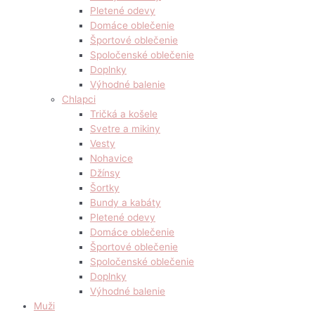
Pletené odevy
Domáce oblečenie
Športové oblečenie
Spoločenské oblečenie
Doplnky
Výhodné balenie
Chlapci
Tričká a košele
Svetre a mikiny
Vesty
Nohavice
Džínsy
Šortky
Bundy a kabáty
Pletené odevy
Domáce oblečenie
Športové oblečenie
Spoločenské oblečenie
Doplnky
Výhodné balenie
Muži