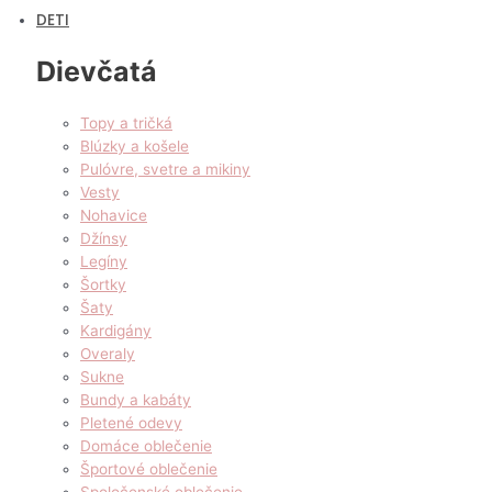
DETI
Dievčatá
Topy a tričká
Blúzky a košele
Pulóvre, svetre a mikiny
Vesty
Nohavice
Džínsy
Legíny
Šortky
Šaty
Kardigány
Overaly
Sukne
Bundy a kabáty
Pletené odevy
Domáce oblečenie
Športové oblečenie
Spoločenské oblečenie