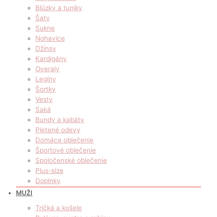
Blúzky a tuniky
Šaty
Sukne
Nohavice
Džínsy
Kardigány
Overaly
Legíny
Šortky
Vesty
Saká
Bundy a kabáty
Pletené odevy
Domáce oblečenie
Športové oblečenie
Spoločenské oblečenie
Plus-size
Doplnky
MUŽI
Tričká a košele