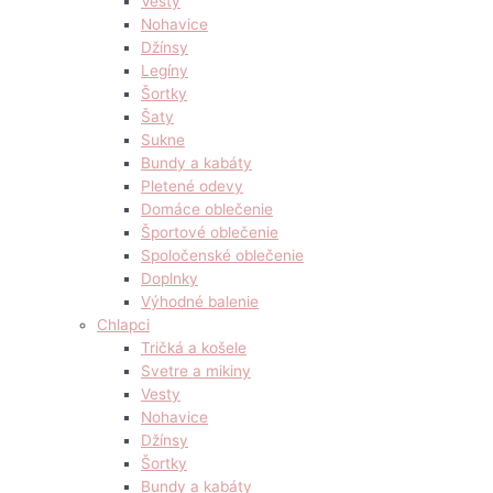
Vesty
Nohavice
Džínsy
Legíny
Šortky
Šaty
Sukne
Bundy a kabáty
Pletené odevy
Domáce oblečenie
Športové oblečenie
Spoločenské oblečenie
Doplnky
Výhodné balenie
Chlapci
Tričká a košele
Svetre a mikiny
Vesty
Nohavice
Džínsy
Šortky
Bundy a kabáty