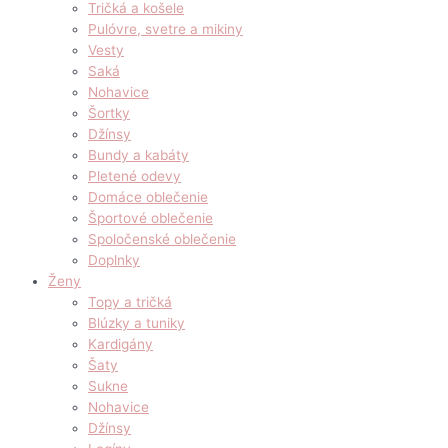
Tričká a košele
Pulóvre, svetre a mikiny
Vesty
Saká
Nohavice
Šortky
Džínsy
Bundy a kabáty
Pletené odevy
Domáce oblečenie
Športové oblečenie
Spoločenské oblečenie
Doplnky
Ženy
Topy a tričká
Blúzky a tuniky
Kardigány
Šaty
Sukne
Nohavice
Džínsy