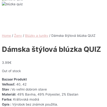
Home
/
Ženy
/
Blúzky a tuniky
/ Dámska štýlová blúzka QUIZ
Dámska štýlová blúzka QUIZ
3.99
€
Out of stock
Bazaar Produkt
Veľkosť:
40, 42
Stav :
Vo veľmi dobrom stave
Materiál:
49% Bavlna, 49% Polyester, 2% Elastan
Farba:
Kráľovská modrá
Opis :
Výrobok bez známok použitia.