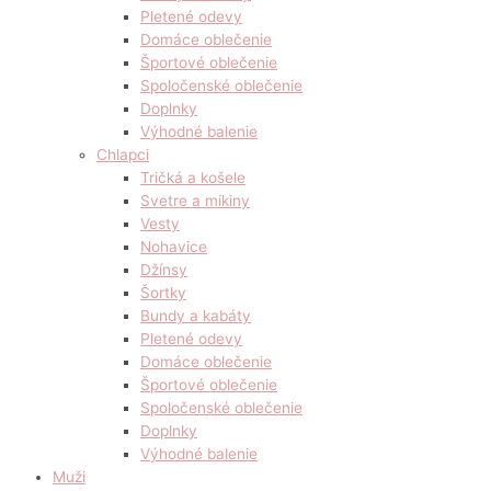
Pletené odevy
Domáce oblečenie
Športové oblečenie
Spoločenské oblečenie
Doplnky
Výhodné balenie
Chlapci
Tričká a košele
Svetre a mikiny
Vesty
Nohavice
Džínsy
Šortky
Bundy a kabáty
Pletené odevy
Domáce oblečenie
Športové oblečenie
Spoločenské oblečenie
Doplnky
Výhodné balenie
Muži