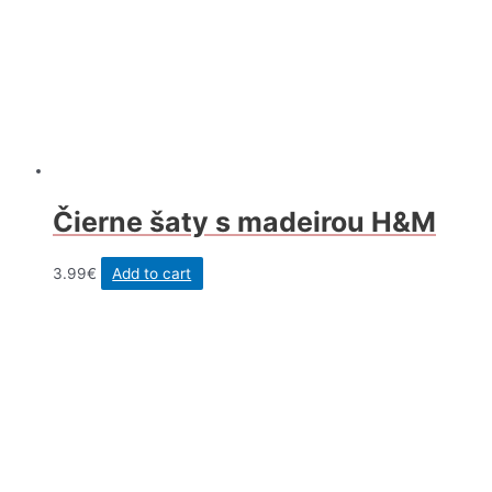
Čierne šaty s madeirou H&M
3.99
€
Add to cart