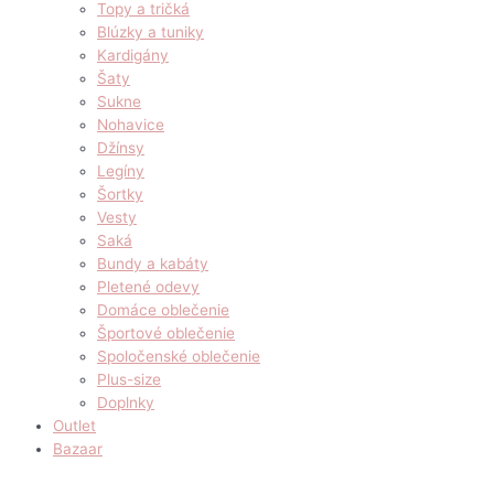
Topy a tričká
Blúzky a tuniky
Kardigány
Šaty
Sukne
Nohavice
Džínsy
Legíny
Šortky
Vesty
Saká
Bundy a kabáty
Pletené odevy
Domáce oblečenie
Športové oblečenie
Spoločenské oblečenie
Plus-size
Doplnky
Outlet
Bazaar