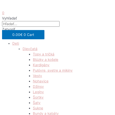
0
Vyhľadať
Zatvoriť
0.00
€
0
Cart
Deti
Dievčatá
Topy a tričká
Blúzky a košele
Kardigány
Pulóvre, svetre a mikiny
Vesty
Nohavice
Džínsy
Legíny
Šortky
Šaty
Sukne
Bundy a kabáty