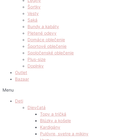
Legíny
Šortky
Vesty
Saká
Bundy a kabáty
Pletené odevy
Domáce oblečenie
Športové oblečenie
Spoločenské oblečenie
Plus-size
Doplnky
Outlet
Bazaar
Menu
Deti
Dievčatá
Topy a tričká
Blúzky a košele
Kardigány
Pulóvre, svetre a mikiny