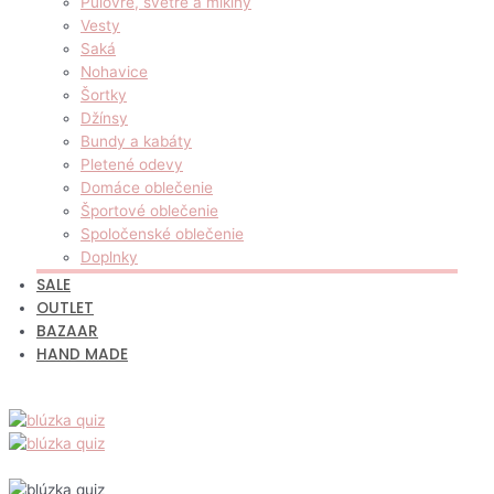
Pulóvre, svetre a mikiny
Vesty
Saká
Nohavice
Šortky
Džínsy
Bundy a kabáty
Pletené odevy
Domáce oblečenie
Športové oblečenie
Spoločenské oblečenie
Doplnky
SALE
OUTLET
BAZAAR
HAND MADE