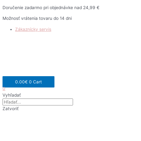
Preskočiť
Doručenie zadarmo pri objednávke nad 24,99 €
na
Možnosť vrátenia tovaru do 14 dni
obsah
Zákaznícky servis
0.00
€
0
Cart
0
Vyhľadať
Zatvoriť